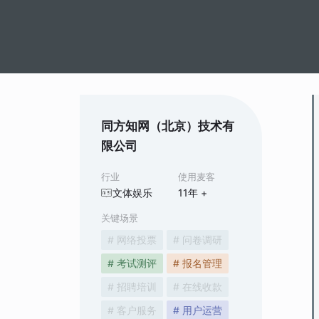
同方知网（北京）技术有
限公司
行业
使用麦客
文体娱乐
11
年 +
关键场景
# 网络投票
# 问卷调研
# 考试测评
# 报名管理
# 招聘培训
# 在线收款
# 客户服务
# 用户运营