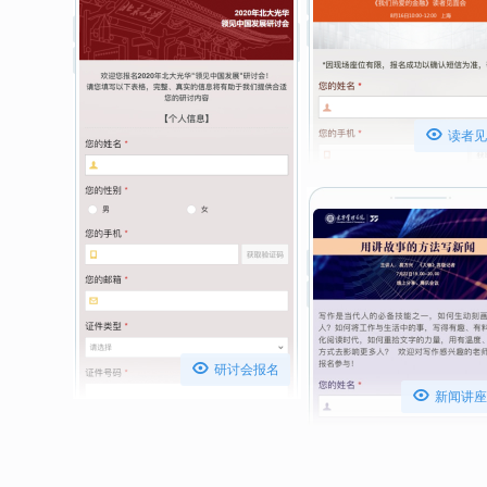

读者见

研讨会报名

新闻讲座