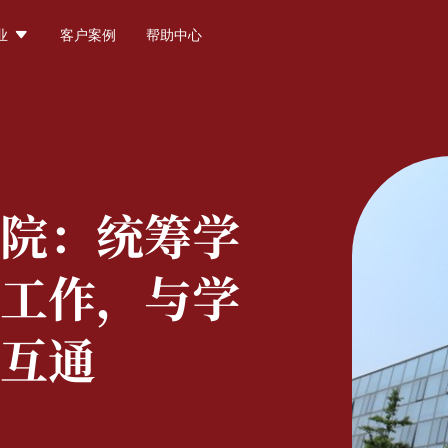

业
客户案例
帮助中心
院：
统筹学
工作，与学
互通