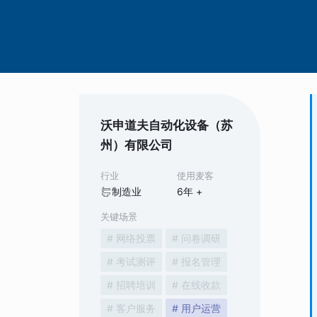
沃申道夫自动化设备（苏
州）有限公司
行业
使用麦客
制造业
6
年 +
关键场景
# 网络投票
# 问卷调研
# 考试测评
# 报名管理
# 招聘培训
# 在线收款
# 客户服务
# 用户运营