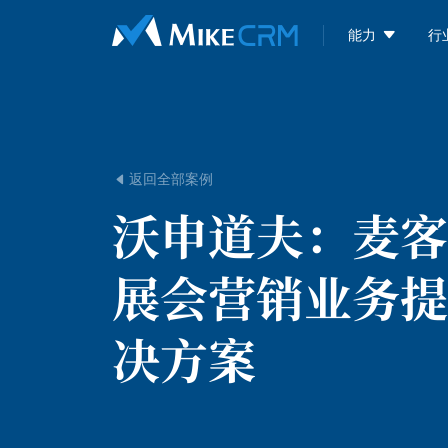

能力
行
返回全部案例

沃申道夫：
麦客
展会营销业务提
决方案